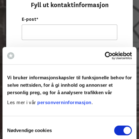
Fyll ut kontaktinformasjon
E-post
*
Fornavn
*
Vi bruker informasjonskapsler til funksjonelle behov for
Etternavn
*
selve nettsiden, for å gi innhold og annonser et
personlig preg, og for å analysere trafikken vår
Les mer i vår
personverninformasjon
.
Foretak
*
S
Nødvendige cookies
a