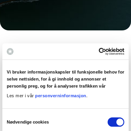
Vi bruker informasjonskapsler til funksjonelle behov for
selve nettsiden, for å gi innhold og annonser et
Legg igjen din
personlig preg, og for å analysere trafikken vår
kontaktinformasjon og en liten
Les mer i vår
personverninformasjon
.
beskrivelse av ditt prosjekt
S
Vi har svært mange dyktige rådgivere som kan gi deg
Nødvendige cookies
a
råd om ditt prosjekt. For at du skal få snakke med den
av oss med best kompetanse på akkurat ditt fagfelt,
m