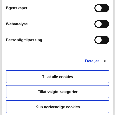
trenger vi å vite litt mer om deg og ditt prosjekt.
t
Egenskaper
y
E-mail
*
k
k
Webanalyse
e
v
Fornavn
Personlig tilpassing
*
a
l
g
Detaljer
Etternavn
*
Tillat alle cookies
Telefonnummer
*
Tillat valgte kategorier
Kun nødvendige cookies
Selskapets navn