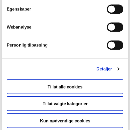
trenger vi å vite litt mer om deg og ditt prosjekt.
t
Egenskaper
y
E-mail
*
k
k
Webanalyse
e
v
Fornavn
Personlig tilpassing
*
a
l
g
Detaljer
Etternavn
*
Tillat alle cookies
Telefonnummer
*
Tillat valgte kategorier
Kun nødvendige cookies
Selskapets navn