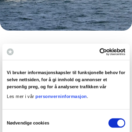
Vi bruker informasjonskapsler til funksjonelle behov for
selve nettsiden, for å gi innhold og annonser et
Legg igjen din
personlig preg, og for å analysere trafikken vår
kontaktinformasjon og en liten
Les mer i vår
personverninformasjon
.
beskrivelse av ditt prosjekt
S
Vi har svært mange dyktige rådgivere som kan gi deg
Nødvendige cookies
a
råd om ditt prosjekt. For at du skal få snakke med den
av oss med best kompetanse på akkurat ditt fagfelt,
m