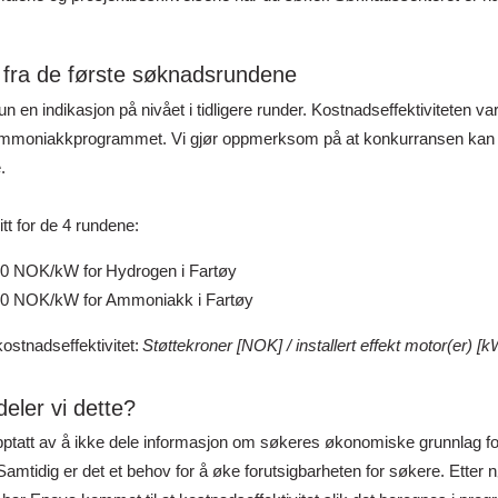
 fra de første søknadsrundene
un en indikasjon på nivået i tidligere runder. Kostnadseffektiviteten var
 ammoniakkprogrammet. Vi gjør oppmerksom på at konkurransen kan 
e.
t for de 4 rundene:
00 NOK/kW for Hydrogen i Fartøy
00 NOK/kW for Ammoniakk i Fartøy
ostnadseffektivitet:
Støttekroner [NOK] / installert effekt motor(er) [k
deler vi dette?
ptatt av å ikke dele informasjon om søkeres økonomiske grunnlag fo
 Samtidig er det et behov for å øke forutsigbarheten for søkere. Etter 