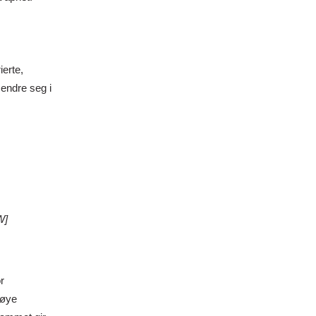
ierte,
endre seg i
W]
r
nøye