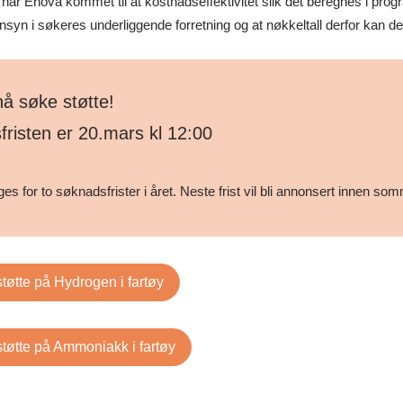
 har Enova kommet til at kostnadseffektivitet slik det beregnes i pro
innsyn i søkeres underliggende forretning og at nøkkeltall derfor kan 
å søke støtte!
risten er 20.mars kl 12:00
es for to søknadsfrister i året. Neste frist vil bli annonsert innen s
tøtte på Hydrogen i fartøy
tøtte på Ammoniakk i fartøy