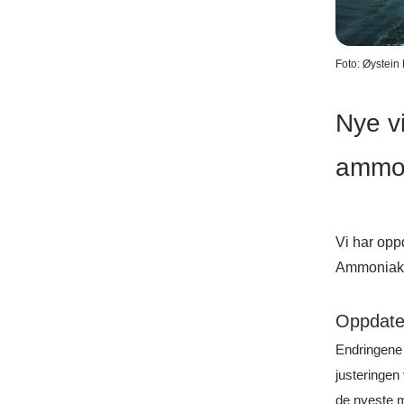
Foto: Øystein
Nye vi
ammo
Vi har opp
Ammoniakk i
Oppdater
Endringene g
justeringen 
de nyeste m