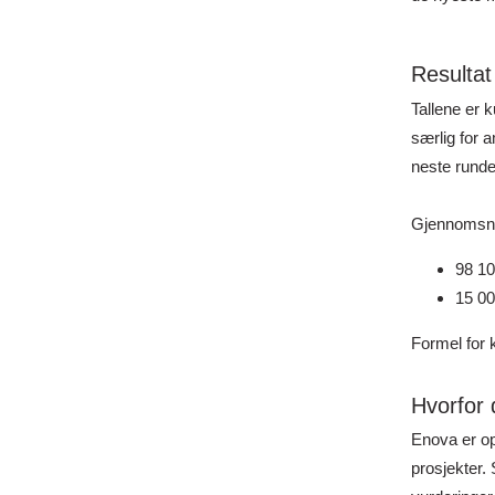
Resultat
Tallene er k
særlig for
neste rund
Gjennomsnit
98 1
15 0
Formel for k
Hvorfor 
Enova er op
prosjekter.