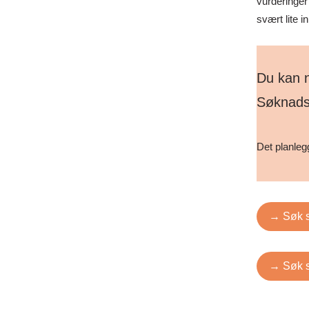
vurderinger
svært lite 
Du kan n
Søknadsf
Det planlegg
→ Søk s
→ Søk s