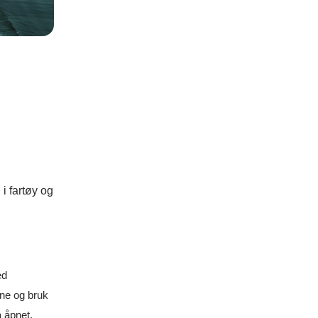
i fartøy og
ed
ne og bruk
 åpnet.