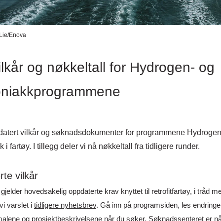
 Lie/Enova
lkår og nøkkeltall for Hydrogen- og
niakkprogrammene
datert vilkår og søknadsdokumenter for programmene Hydrogen 
 fartøy. I tillegg deler vi nå nøkkeltall fra tidligere runder.
te vilkår
jelder hovedsakelig oppdaterte krav knyttet til retrofitfartøy, i tråd m
vi varslet i
tidligere nyhetsbrev
.
Gå inn på programsiden, les endringe
alene og prosjektbeskrivelsene når du søker. Søknadssenteret er nå