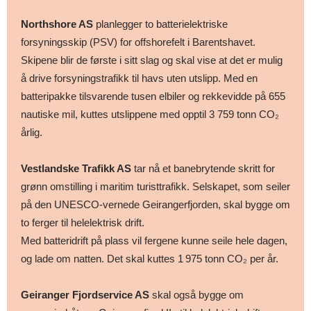
Northshore AS
planlegger to batterielektriske
forsyningsskip (PSV) for offshorefelt i Barentshavet.
Skipene blir de første i sitt slag og skal vise at det er mulig
å drive forsyningstrafikk til havs uten utslipp. Med en
batteripakke tilsvarende tusen elbiler og rekkevidde på 655
nautiske mil, kuttes utslippene med opptil 3 759 tonn CO₂
årlig.
Vestlandske Trafikk AS
tar nå et banebrytende skritt for
grønn omstilling i maritim turisttrafikk. Selskapet, som seiler
på den UNESCO-vernede Geirangerfjorden, skal bygge om
to ferger til helelektrisk drift.
Med batteridrift på plass vil fergene kunne seile hele dagen,
og lade om natten. Det skal kuttes 1 975 tonn CO₂ per år.
Geiranger Fjordservice AS
skal også bygge om