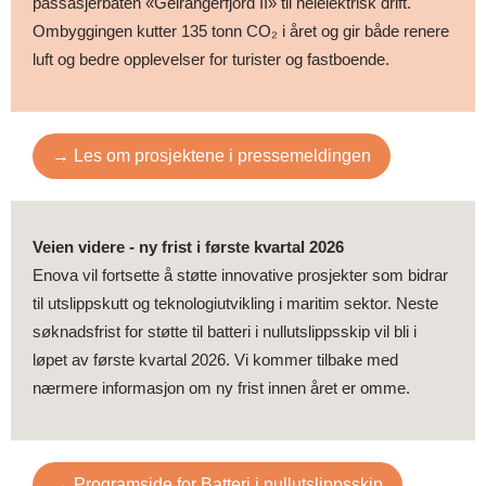
passasjerbåten «Geirangerfjord II» til helelektrisk drift.
Ombyggingen kutter 135 tonn CO₂ i året og gir både renere
luft og bedre opplevelser for turister og fastboende.
→ Les om prosjektene i pressemeldingen
Veien videre - ny frist i første kvartal 2026
Enova vil fortsette å støtte innovative prosjekter som bidrar
til utslippskutt og teknologiutvikling i maritim sektor. Neste
søknadsfrist for støtte til batteri i nullutslippsskip vil bli i
løpet av første kvartal 2026. Vi kommer tilbake med
nærmere informasjon om ny frist innen året er omme.
→ Programside for Batteri i nullutslippsskip